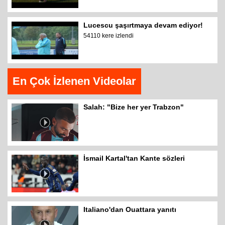
Lucescu şaşırtmaya devam ediyor!
54110 kere izlendi
En Çok İzlenen Videolar
Salah: "Bize her yer Trabzon"
İsmail Kartal'tan Kante sözleri
Italiano'dan Ouattara yanıtı