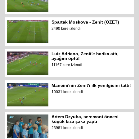
Spartak Moskova - Zenit (ÖZET)
2490 kere izlendi
Luiz Adriano, Zenit'e harika attı,
ayağını öptü!
11167 kere izlendi
Mancini'nin Zenit'i ilk yenilgisini tattı!
10031 kere izlendi
Artem Dzyuba, seremoni öncesi
küçük kıza şaka yaptı
23981 kere izlendi