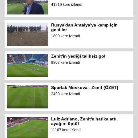
41219 kere izlendi
Rusya'dan Antalya'ya kamp için
geldiler
1809 kere izlendi
Zenit'in yediği talihsiz gol
9807 kere izlendi
Spartak Moskova - Zenit (ÖZET)
2490 kere izlendi
Luiz Adriano, Zenit'e harika attı,
ayağını öptü!
11167 kere izlendi