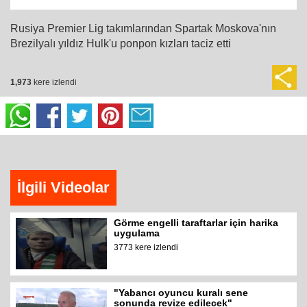
Rusiya Premier Lig takımlarından Spartak Moskova'nın
Brezilyalı yıldız Hulk'u ponpon kızları taciz etti
1,973
kere izlendi
İlgili Videolar
Görme engelli taraftarlar için harika
uygulama
3773 kere izlendi
"Yabancı oyuncu kuralı sene
sonunda revize edilecek"