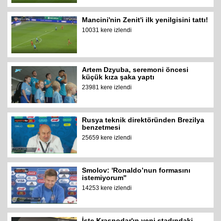
Mancini'nin Zenit'i ilk yenilgisini tattı!
10031 kere izlendi
Artem Dzyuba, seremoni öncesi
küçük kıza şaka yaptı
23981 kere izlendi
Rusya teknik direktöründen Brezilya
benzetmesi
25659 kere izlendi
Smolov: 'Ronaldo’nun formasını
istemiyorum''
14253 kere izlendi
İşte Krasnodar'ın yeni stadındaki