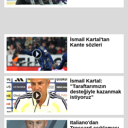
İsmail Kartal'tan
Kante sözleri
İsmail Kartal:
"Taraftarımızın
desteğiyle kazanmak
istiyoruz"
Italiano'dan