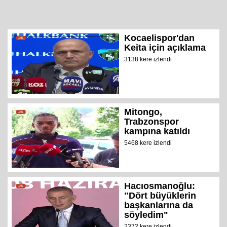
Kocaelispor'dan
Keita için açıklama
3138 kere izlendi
Mitongo,
Trabzonspor
kampına katıldı
5468 kere izlendi
Hacıosmanoğlu:
"Dört büyüklerin
başkanlarına da
söyledim"
2372 kere izlendi