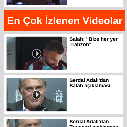
En Çok İzlenen Videolar
Salah: "Bize her yer
Trabzon"
Serdal Adalı'dan
Salah açıklaması
Serdal Adalı'dan