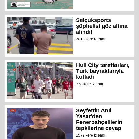
Selçuksports
şüphelisi göz altına
alındı!
3018 kere izlendi
Hull City taraftarları,
Türk bayraklarıyla
kutladı
778 kere izlendi
Seyfettin Anıl
Yaşar'den
Fenerbahçelilerin
tepkilerine cevap
1572 kere izlendi