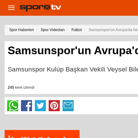
Toggle
navigation
Spor Haberleri
Spor Videoları
Futbol
Samsunspor'un Avrupa'da hede
Samsunspor'un Avrupa'da
Samsunspor Kulüp Başkan Vekili Veysel Bilen
245
kere izlendi