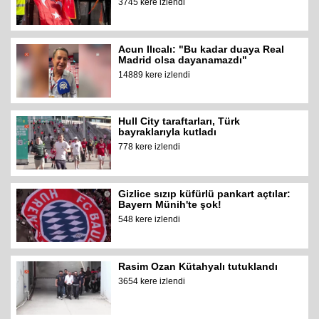
3745 kere izlendi
Acun Ilıcalı: "Bu kadar duaya Real
Madrid olsa dayanamazdı"
14889 kere izlendi
Hull City taraftarları, Türk
bayraklarıyla kutladı
778 kere izlendi
Gizlice sızıp küfürlü pankart açtılar:
Bayern Münih'te şok!
548 kere izlendi
Rasim Ozan Kütahyalı tutuklandı
3654 kere izlendi