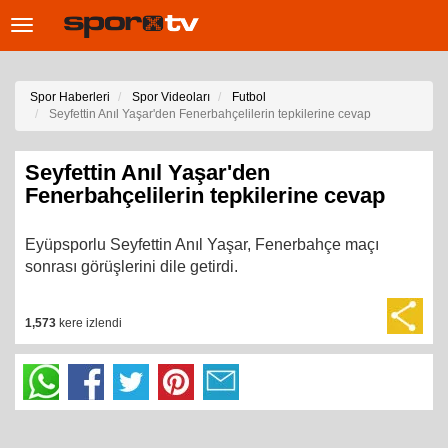
Toggle
navigation
Spor Haberleri
Spor Videoları
Futbol
Seyfettin Anıl Yaşar'den Fenerbahçelilerin tepkilerine cevap
Seyfettin Anıl Yaşar'den
Fenerbahçelilerin tepkilerine cevap
Eyüpsporlu Seyfettin Anıl Yaşar, Fenerbahçe maçı
sonrası görüşlerini dile getirdi.
1,573
kere izlendi