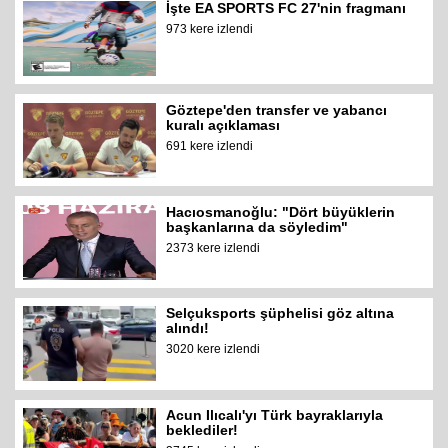
İşte EA SPORTS FC 27'nin fragmanı
973 kere izlendi
Göztepe'den transfer ve yabancı
kuralı açıklaması
691 kere izlendi
Hacıosmanoğlu: "Dört büyüklerin
başkanlarına da söyledim"
2373 kere izlendi
Selçuksports şüphelisi göz altına
alındı!
3020 kere izlendi
Acun Ilıcalı'yı Türk bayraklarıyla
beklediler!