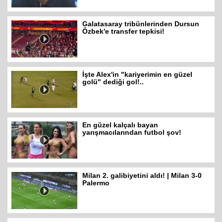
Galatasaray tribünlerinden Dursun
Özbek'e transfer tepkisi!
İşte Alex'in "kariyerimin en güzel
golü" dediği gol!..
En güzel kalçalı bayan
yarışmacılarından futbol şov!
Milan 2. galibiyetini aldı! | Milan 3-0
Palermo