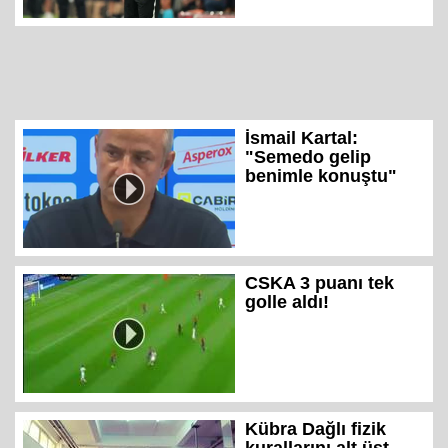
İsmail Kartal:
"Semedo gelip
benimle konuştu"
CSKA 3 puanı tek
golle aldı!
Kübra Dağlı fizik