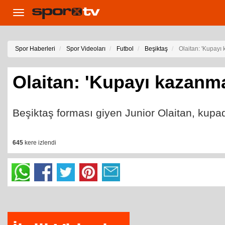
Toggle
navigation
Spor Haberleri
Spor Videoları
Futbol
Beşiktaş
Olaitan: 'Kupayı 
Olaitan: 'Kupayı kazanma
Beşiktaş forması giyen Junior Olaitan, kup
645
kere izlendi