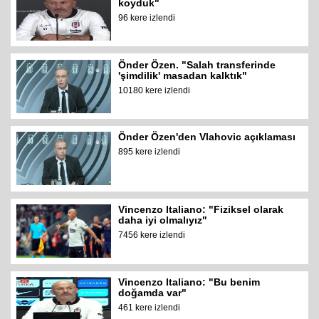
koyduk"
96 kere izlendi
Önder Özen. "Salah transferinde
'şimdilik' masadan kalktık"
10180 kere izlendi
Önder Özen'den Vlahovic açıklaması
895 kere izlendi
Vincenzo Italiano: "Fiziksel olarak
daha iyi olmalıyız"
7456 kere izlendi
Vincenzo Italiano: "Bu benim
doğamda var"
461 kere izlendi