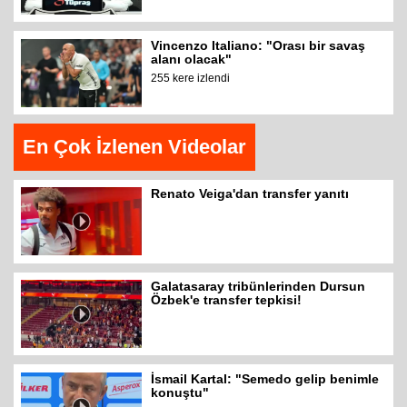
Vincenzo Italiano: "Orası bir savaş
alanı olacak"
255 kere izlendi
En Çok İzlenen Videolar
Renato Veiga'dan transfer yanıtı
Galatasaray tribünlerinden Dursun
Özbek'e transfer tepkisi!
İsmail Kartal: "Semedo gelip benimle
konuştu"