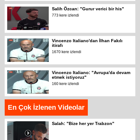
Salih Özcan: "Gurur verici bir his"
773 kere izlendi
Vincenzo Italiano'dan İlhan Fakılı
itirafı
1670 kere izlendi
Vincenzo Italiano: "Avrupa'da devam
etmek istiyoruz"
160 kere izlendi
En Çok İzlenen Videolar
Salah: "Bize her yer Trabzon"