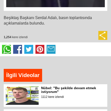
Beşiktaş Başkanı Serdal Adalı, basın toplantısında
açıklamalarda bulundu.
1,254
kere izlendi
İlgili Videolar
Nübel: "Bu şekilde devam etmek
istiyorum"
1112 kere izlendi