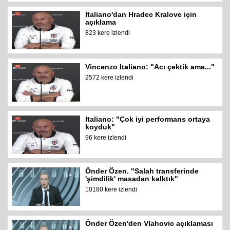
Italiano'dan Hradec Kralove için
açıklama
823 kere izlendi
Vincenzo Italiano: "Acı çektik ama..."
2572 kere izlendi
Italiano: "Çok iyi performans ortaya
koyduk"
96 kere izlendi
Önder Özen. "Salah transferinde
'şimdilik' masadan kalktık"
10180 kere izlendi
Önder Özen'den Vlahovic açıklaması