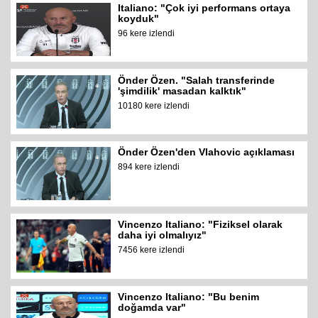
Italiano: "Çok iyi performans ortaya
koyduk"
96 kere izlendi
Önder Özen. "Salah transferinde
'şimdilik' masadan kalktık"
10180 kere izlendi
Önder Özen'den Vlahovic açıklaması
894 kere izlendi
Vincenzo Italiano: "Fiziksel olarak
daha iyi olmalıyız"
7456 kere izlendi
Vincenzo Italiano: "Bu benim
doğamda var"