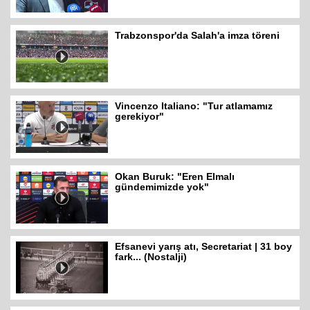
Trabzonspor'da Salah'a imza töreni
Vincenzo Italiano: "Tur atlamamız
gerekiyor"
Okan Buruk: "Eren Elmalı
gündemimizde yok"
Efsanevi yarış atı, Secretariat | 31 boy
fark... (Nostalji)