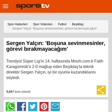
Toggle
navigation
Spor Haberleri
Spor Videoları
Futbol
Beşiktaş
Sergen Yalçın: 'Boşuna sevinmesinler, görevi bırakmayacağım'
Sergen Yalçın: 'Boşuna sevinmesinler,
görevi bırakmayacağım'
Trendyol Süper Lig'in 14. haftasında Mısırlı.com.tr Fatih
Karagümrük'ü 2-0 mağlup eden Beşiktaş'ta teknik
direktör Sergen Yalçın, iyi bir oyunla kazandıklarını
söyledi.
9,697
kere izlendi