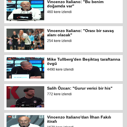
Vincenzo Italiano: "Bu benim
doğamda var"
460 kere izlendi
Vincenzo Italiano: "Orası bir savaş
alanı olacak"
254 kere izlendi
Mike Tullberg'den Beşiktaş taraftarına
övgü
4490 kere izlendi
Salih Özcan: "Gurur verici bir his"
772 kere izlendi
Vincenzo Italiano'dan İlhan Fakılı
itirafı