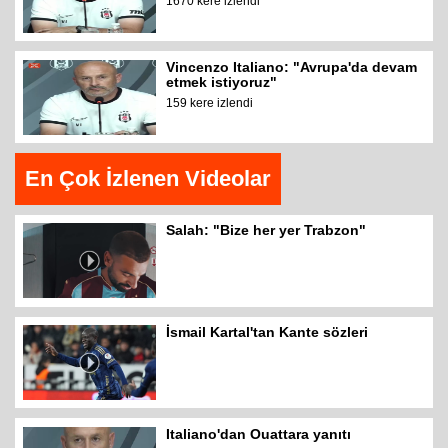
1670 kere izlendi
Vincenzo Italiano: "Avrupa'da devam
etmek istiyoruz"
159 kere izlendi
En Çok İzlenen Videolar
Salah: "Bize her yer Trabzon"
İsmail Kartal'tan Kante sözleri
Italiano'dan Ouattara yanıtı