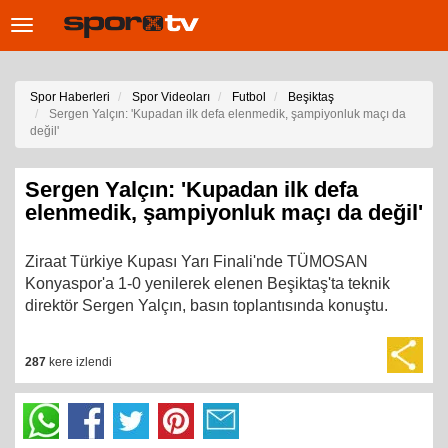
Toggle
navigation
Spor Haberleri
Spor Videoları
Futbol
Beşiktaş
Sergen Yalçın: 'Kupadan ilk defa elenmedik, şampiyonluk maçı da
değil'
Sergen Yalçın: 'Kupadan ilk defa
elenmedik, şampiyonluk maçı da değil'
Ziraat Türkiye Kupası Yarı Finali'nde TÜMOSAN
Konyaspor'a 1-0 yenilerek elenen Beşiktaş'ta teknik
direktör Sergen Yalçın, basın toplantısında konuştu.
287
kere izlendi