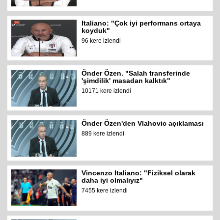
Italiano: "Çok iyi performans ortaya
koyduk"
96 kere izlendi
Önder Özen. "Salah transferinde
'şimdilik' masadan kalktık"
10171 kere izlendi
Önder Özen'den Vlahovic açıklaması
889 kere izlendi
Vincenzo Italiano: "Fiziksel olarak
daha iyi olmalıyız"
7455 kere izlendi