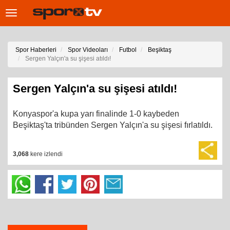
Toggle
navigation
Spor Haberleri
Spor Videoları
Futbol
Beşiktaş
Sergen Yalçın'a su şişesi atıldı!
Sergen Yalçın'a su şişesi atıldı!
Konyaspor'a kupa yarı finalinde 1-0 kaybeden
Beşiktaş'ta tribünden Sergen Yalçın'a su şişesi fırlatıldı.
3,068
kere izlendi