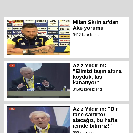
Milan Skriniar'dan
Ake yorumu
5412 kere izlendi
Aziz Yıldırım:
"Elimizi taşın altına
koyduk, taş
kanatıyor"
34602 kere izlendi
Aziz Yıldırım: "Bir
tane santrfor
alacağız, bu hafta
içinde bitiririz!"
565 kere izlendi