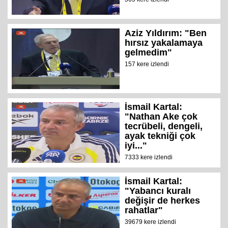
Aziz Yıldırım: "Ben
hırsız yakalamaya
gelmedim"
157 kere izlendi
İsmail Kartal:
"Nathan Ake çok
tecrübeli, dengeli,
ayak tekniği çok
iyi..."
7333 kere izlendi
İsmail Kartal:
"Yabancı kuralı
değişir de herkes
rahatlar"
39679 kere izlendi