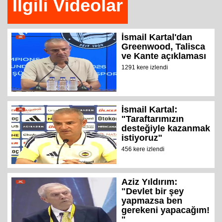
İlgili Videolar
İsmail Kartal'dan
Greenwood, Talisca
ve Kante açıklaması
1291 kere izlendi
İsmail Kartal:
"Taraftarımızın
desteğiyle kazanmak
istiyoruz"
456 kere izlendi
Aziz Yıldırım:
"Devlet bir şey
yapmazsa ben
gerekeni yapacağım!
"