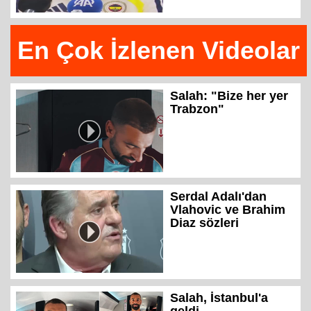
En Çok İzlenen Videolar
Salah: "Bize her yer
Trabzon"
Serdal Adalı'dan
Vlahovic ve Brahim
Diaz sözleri
Salah, İstanbul'a