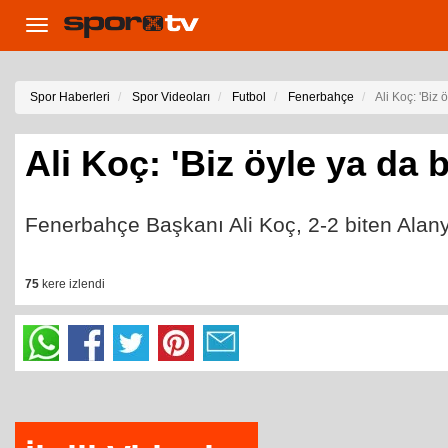
Toggle
navigation
Spor Haberleri
Spor Videoları
Futbol
Fenerbahçe
Ali Koç: 'Biz
Ali Koç: 'Biz öyle ya da
Fenerbahçe Başkanı Ali Koç, 2-2 biten Alan
75
kere izlendi