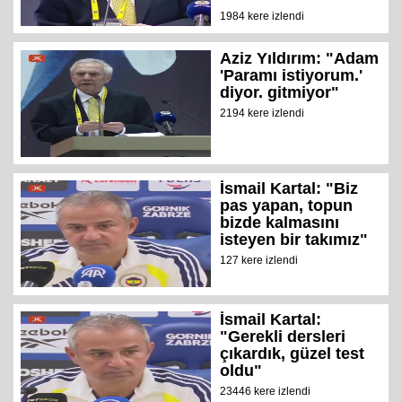
1984 kere izlendi
Aziz Yıldırım: "Adam
'Paramı istiyorum.'
diyor. gitmiyor"
2194 kere izlendi
İsmail Kartal: "Biz
pas yapan, topun
bizde kalmasını
isteyen bir takımız"
127 kere izlendi
İsmail Kartal:
"Gerekli dersleri
çıkardık, güzel test
oldu"
23446 kere izlendi