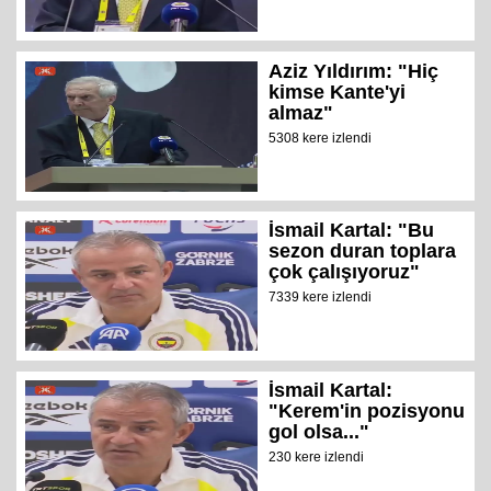
Aziz Yıldırım: "Hiç
kimse Kante'yi
almaz"
5308 kere izlendi
İsmail Kartal: "Bu
sezon duran toplara
çok çalışıyoruz"
7339 kere izlendi
İsmail Kartal:
"Kerem'in pozisyonu
gol olsa..."
230 kere izlendi