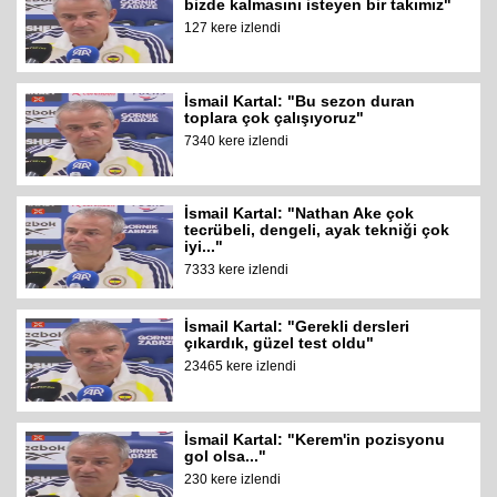
bizde kalmasını isteyen bir takımız"
127 kere izlendi
İsmail Kartal: "Bu sezon duran
toplara çok çalışıyoruz"
7340 kere izlendi
İsmail Kartal: "Nathan Ake çok
tecrübeli, dengeli, ayak tekniği çok
iyi..."
7333 kere izlendi
İsmail Kartal: "Gerekli dersleri
çıkardık, güzel test oldu"
23465 kere izlendi
İsmail Kartal: "Kerem'in pozisyonu
gol olsa..."
230 kere izlendi