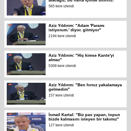
alacağız, bu hafta içinde bitiririz!"
565 kere izlendi
Aziz Yıldırım: "Adam 'Paramı
istiyorum.' diyor. gitmiyor"
2194 kere izlendi
Aziz Yıldırım: "Hiç kimse Kante'yi
almaz"
5308 kere izlendi
Aziz Yıldırım: "Ben hırsız yakalamaya
gelmedim"
157 kere izlendi
İsmail Kartal: "Biz pas yapan, topun
bizde kalmasını isteyen bir takımız"
127 kere izlendi