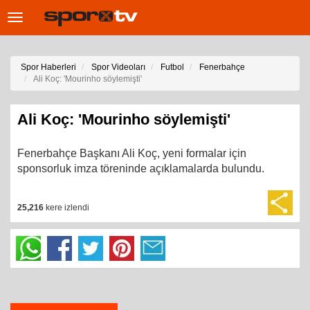
Toggle
navigation
Spor Haberleri
Spor Videoları
Futbol
Fenerbahçe
Ali Koç: 'Mourinho söylemişti'
Ali Koç: 'Mourinho söylemişti'
Fenerbahçe Başkanı Ali Koç, yeni formalar için
sponsorluk imza töreninde açıklamalarda bulundu.
25,216
kere izlendi