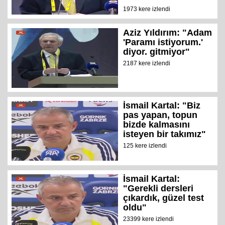
1973 kere izlendi
Aziz Yıldırım: "Adam
'Paramı istiyorum.'
diyor. gitmiyor"
2187 kere izlendi
İsmail Kartal: "Biz
pas yapan, topun
bizde kalmasını
isteyen bir takımız"
125 kere izlendi
İsmail Kartal:
"Gerekli dersleri
çıkardık, güzel test
oldu"
23399 kere izlendi