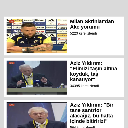
Milan Skriniar'dan
Ake yorumu
5223 kere izlendi
Aziz Yıldırım:
"Elimizi taşın altına
koyduk, taş
kanatıyor"
34395 kere izlendi
Aziz Yıldırım: "Bir
tane santrfor
alacağız, bu hafta
içinde bitiririz!"
564 kere izlendi