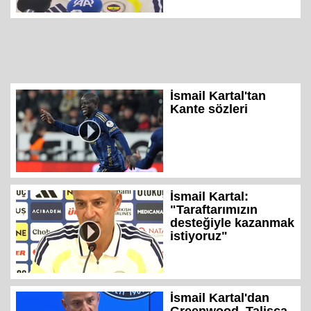
İsmail Kartal'tan
Kante sözleri
İsmail Kartal:
"Taraftarımızın
desteğiyle kazanmak
istiyoruz"
İsmail Kartal'dan