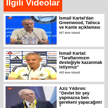
İlgili Videolar
İsmail Kartal'dan
Greenwood, Talisca
ve Kante açıklaması
667 kere izlendi
İsmail Kartal:
"Taraftarımızın
desteğiyle kazanmak
istiyoruz"
445 kere izlendi
Aziz Yıldırım:
"Devlet bir şey
yapmazsa ben
gerekeni yapacağım!
"