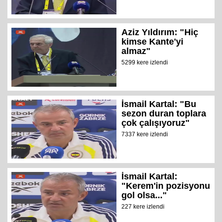
Aziz Yıldırım: "Hiç
kimse Kante'yi
almaz"
5299 kere izlendi
İsmail Kartal: "Bu
sezon duran toplara
çok çalışıyoruz"
7337 kere izlendi
İsmail Kartal:
"Kerem'in pozisyonu
gol olsa..."
227 kere izlendi