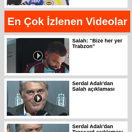
En Çok İzlenen Videolar
Salah: "Bize her yer
Trabzon"
Serdal Adalı'dan
Salah açıklaması
Serdal Adalı'dan