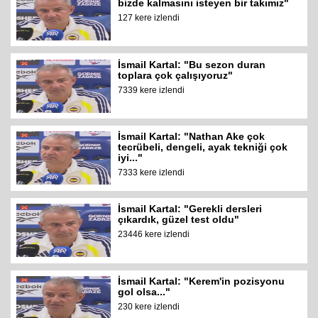
bizde kalmasını isteyen bir takımız"
127 kere izlendi
İsmail Kartal: "Bu sezon duran
toplara çok çalışıyoruz"
7339 kere izlendi
İsmail Kartal: "Nathan Ake çok
tecrübeli, dengeli, ayak tekniği çok
iyi..."
7333 kere izlendi
İsmail Kartal: "Gerekli dersleri
çıkardık, güzel test oldu"
23446 kere izlendi
İsmail Kartal: "Kerem'in pozisyonu
gol olsa..."
230 kere izlendi