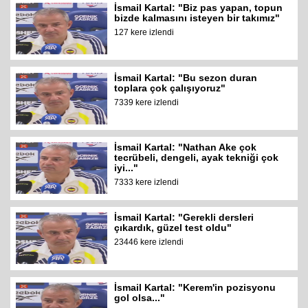
İsmail Kartal: "Biz pas yapan, topun
bizde kalmasını isteyen bir takımız"
127 kere izlendi
İsmail Kartal: "Bu sezon duran
toplara çok çalışıyoruz"
7339 kere izlendi
İsmail Kartal: "Nathan Ake çok
tecrübeli, dengeli, ayak tekniği çok
iyi..."
7333 kere izlendi
İsmail Kartal: "Gerekli dersleri
çıkardık, güzel test oldu"
23446 kere izlendi
İsmail Kartal: "Kerem'in pozisyonu
gol olsa..."