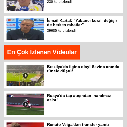
230 kere izlendi
İsmail Kartal: "Yabancı kuralı değişir
de herkes rahatlar"
39685 kere izlendi
En Çok İzlenen Videolar
Brezilya'da ilginç olay! Sevinç anında
tünele düştü!
Rusya'da taç atışından inanılmaz
asist!
Renato Veiga'dan transfer yanıtı