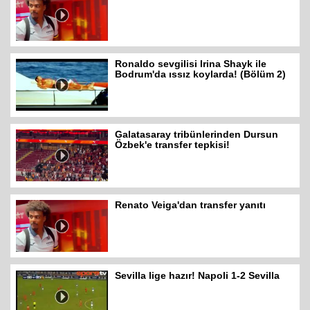
Ronaldo sevgilisi Irina Shayk ile
Bodrum'da ıssız koylarda! (Bölüm 2)
Galatasaray tribünlerinden Dursun
Özbek'e transfer tepkisi!
Renato Veiga'dan transfer yanıtı
Sevilla lige hazır! Napoli 1-2 Sevilla