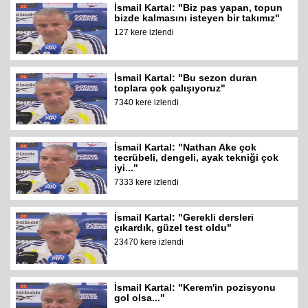
İsmail Kartal: "Biz pas yapan, topun
bizde kalmasını isteyen bir takımız"
127 kere izlendi
İsmail Kartal: "Bu sezon duran
toplara çok çalışıyoruz"
7340 kere izlendi
İsmail Kartal: "Nathan Ake çok
tecrübeli, dengeli, ayak tekniği çok
iyi..."
7333 kere izlendi
İsmail Kartal: "Gerekli dersleri
çıkardık, güzel test oldu"
23470 kere izlendi
İsmail Kartal: "Kerem'in pozisyonu
gol olsa..."