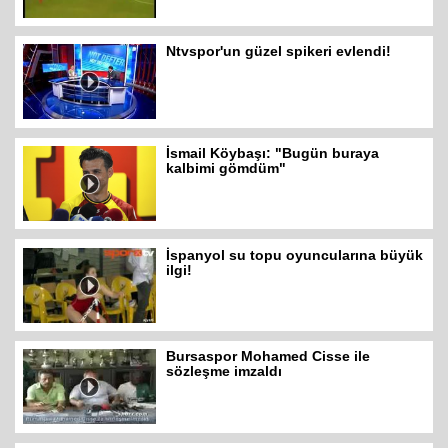
Ntvspor'un güzel spikeri evlendi!
İsmail Köybaşı: "Bugün buraya
kalbimi gömdüm"
İspanyol su topu oyuncularına büyük
ilgi!
Bursaspor Mohamed Cisse ile
sözleşme imzaldı