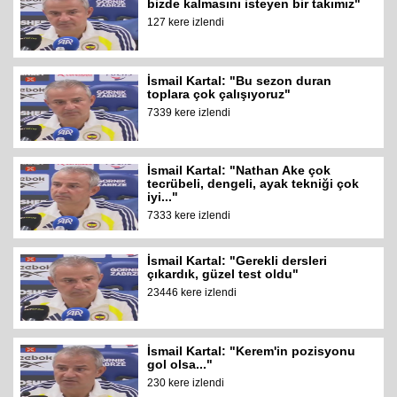
bizde kalmasını isteyen bir takımız"
127 kere izlendi
İsmail Kartal: "Bu sezon duran
toplara çok çalışıyoruz"
7339 kere izlendi
İsmail Kartal: "Nathan Ake çok
tecrübeli, dengeli, ayak tekniği çok
iyi..."
7333 kere izlendi
İsmail Kartal: "Gerekli dersleri
çıkardık, güzel test oldu"
23446 kere izlendi
İsmail Kartal: "Kerem'in pozisyonu
gol olsa..."
230 kere izlendi