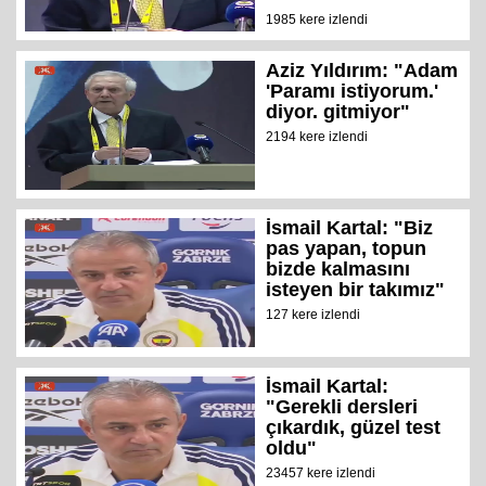
1985 kere izlendi
Aziz Yıldırım: "Adam
'Paramı istiyorum.'
diyor. gitmiyor"
2194 kere izlendi
İsmail Kartal: "Biz
pas yapan, topun
bizde kalmasını
isteyen bir takımız"
127 kere izlendi
İsmail Kartal:
"Gerekli dersleri
çıkardık, güzel test
oldu"
23457 kere izlendi