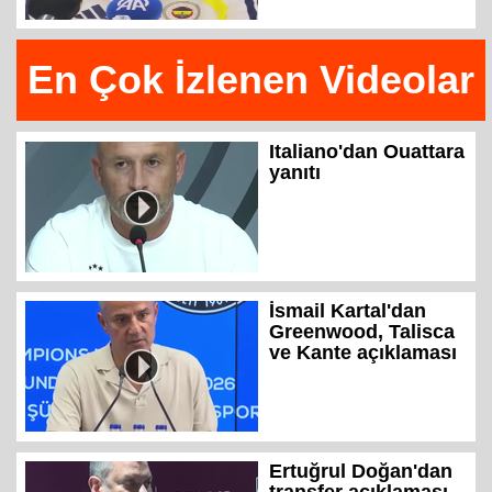
En Çok İzlenen Videolar
Italiano'dan Ouattara
yanıtı
İsmail Kartal'dan
Greenwood, Talisca
ve Kante açıklaması
Ertuğrul Doğan'dan