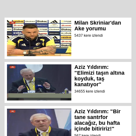
Milan Skriniar'dan
Ake yorumu
5437 kere izlendi
Aziz Yıldırım:
"Elimizi taşın altına
koyduk, taş
kanatıyor"
34655 kere izlendi
Aziz Yıldırım: "Bir
tane santrfor
alacağız, bu hafta
içinde bitiririz!"
567 kere izlendi