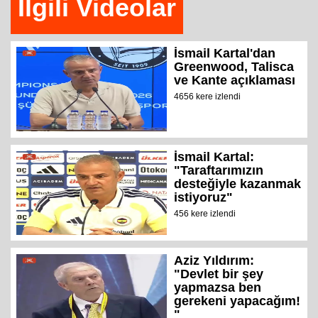
İlgili Videolar
İsmail Kartal'dan
Greenwood, Talisca
ve Kante açıklaması
4656 kere izlendi
İsmail Kartal:
"Taraftarımızın
desteğiyle kazanmak
istiyoruz"
456 kere izlendi
Aziz Yıldırım:
"Devlet bir şey
yapmazsa ben
gerekeni yapacağım!
"