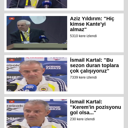
Aziz Yıldırım: "Hiç
kimse Kante'yi
almaz"
5310 kere izlendi
İsmail Kartal: "Bu
sezon duran toplara
çok çalışıyoruz"
7339 kere izlendi
İsmail Kartal:
"Kerem'in pozisyonu
gol olsa..."
230 kere izlendi