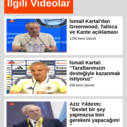
İlgili Videolar
İsmail Kartal'dan
Greenwood, Talisca
ve Kante açıklaması
1290 kere izlendi
İsmail Kartal:
"Taraftarımızın
desteğiyle kazanmak
istiyoruz"
456 kere izlendi
Aziz Yıldırım:
"Devlet bir şey
yapmazsa ben
gerekeni yapacağım!
"