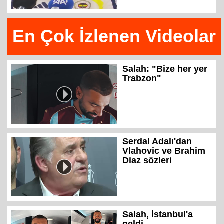
En Çok İzlenen Videolar
Salah: "Bize her yer
Trabzon"
Serdal Adalı'dan
Vlahovic ve Brahim
Diaz sözleri
Salah, İstanbul'a