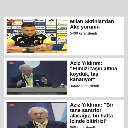
Milan Skriniar'dan
Ake yorumu
5400 kere izlendi
Aziz Yıldırım:
"Elimizi taşın altına
koyduk, taş
kanatıyor"
34602 kere izlendi
Aziz Yıldırım: "Bir
tane santrfor
alacağız, bu hafta
içinde bitiririz!"
565 kere izlendi