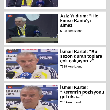
Aziz Yıldırım: "Hiç
kimse Kante'yi
almaz"
5308 kere izlendi
İsmail Kartal: "Bu
sezon duran toplara
çok çalışıyoruz"
7339 kere izlendi
İsmail Kartal:
"Kerem'in pozisyonu
gol olsa..."
230 kere izlendi