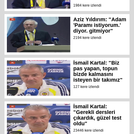
1984 kere izlendi
Aziz Yıldırım: "Adam
'Paramı istiyorum.'
diyor. gitmiyor"
2194 kere izlendi
İsmail Kartal: "Biz
pas yapan, topun
bizde kalmasını
isteyen bir takımız"
127 kere izlendi
İsmail Kartal:
"Gerekli dersleri
çıkardık, güzel test
oldu"
23446 kere izlendi