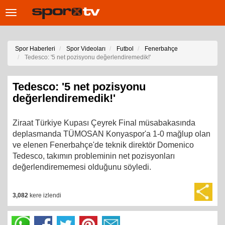
Toggle
navigation
Spor Haberleri
Spor Videoları
Futbol
Fenerbahçe
Tedesco: '5 net pozisyonu değerlendiremedik!'
Tedesco: '5 net pozisyonu
değerlendiremedik!'
Ziraat Türkiye Kupası Çeyrek Final müsabakasında
deplasmanda TÜMOSAN Konyaspor'a 1-0 mağlup olan
ve elenen Fenerbahçe'de teknik direktör Domenico
Tedesco, takımın probleminin net pozisyonları
değerlendirememesi olduğunu söyledi.
3,082
kere izlendi