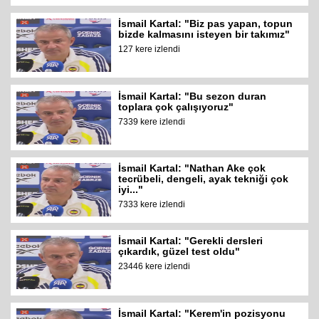
İsmail Kartal: "Biz pas yapan, topun
bizde kalmasını isteyen bir takımız"
127 kere izlendi
İsmail Kartal: "Bu sezon duran
toplara çok çalışıyoruz"
7339 kere izlendi
İsmail Kartal: "Nathan Ake çok
tecrübeli, dengeli, ayak tekniği çok
iyi..."
7333 kere izlendi
İsmail Kartal: "Gerekli dersleri
çıkardık, güzel test oldu"
23446 kere izlendi
İsmail Kartal: "Kerem'in pozisyonu