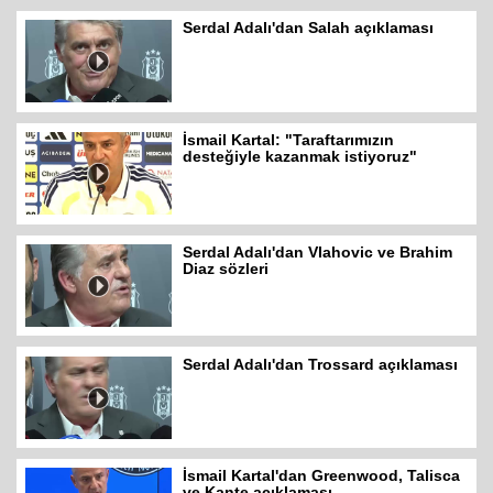
Serdal Adalı'dan Salah açıklaması
İsmail Kartal: "Taraftarımızın
desteğiyle kazanmak istiyoruz"
Serdal Adalı'dan Vlahovic ve Brahim
Diaz sözleri
Serdal Adalı'dan Trossard açıklaması
İsmail Kartal'dan Greenwood, Talisca
ve Kante açıklaması