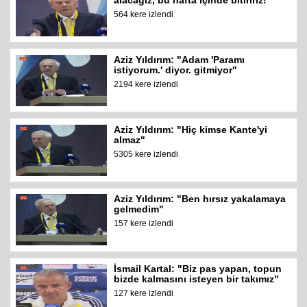
alacağız, bu hafta içinde bitiririz!"
564 kere izlendi
Aziz Yıldırım: "Adam 'Paramı
istiyorum.' diyor. gitmiyor"
2194 kere izlendi
Aziz Yıldırım: "Hiç kimse Kante'yi
almaz"
5305 kere izlendi
Aziz Yıldırım: "Ben hırsız yakalamaya
gelmedim"
157 kere izlendi
İsmail Kartal: "Biz pas yapan, topun
bizde kalmasını isteyen bir takımız"
127 kere izlendi