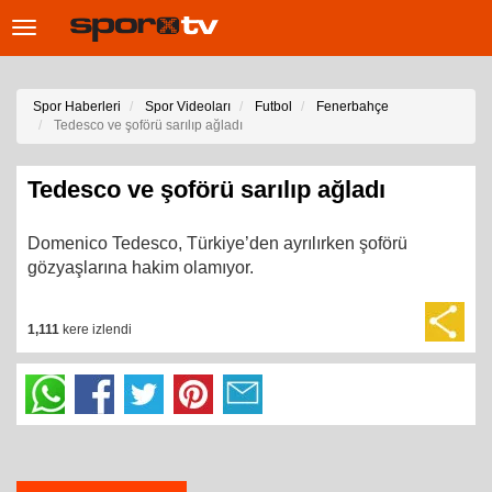
Toggle
navigation
Spor Haberleri
Spor Videoları
Futbol
Fenerbahçe
Tedesco ve şoförü sarılıp ağladı
Tedesco ve şoförü sarılıp ağladı
Domenico Tedesco, Türkiye’den ayrılırken şoförü
gözyaşlarına hakim olamıyor.
1,111
kere izlendi