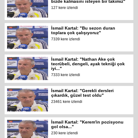
bizde kalmasını isteyen bir takımız"
127 kere izlendi
İsmail Kartal: "Bu sezon duran
toplara çok çalışıyoruz"
7339 kere izlendi
İsmail Kartal: "Nathan Ake çok
tecrübeli, dengeli, ayak tekniği çok
iyi..."
7333 kere izlendi
İsmail Kartal: "Gerekli dersleri
çıkardık, güzel test oldu"
23461 kere izlendi
İsmail Kartal: "Kerem'in pozisyonu
gol olsa..."
230 kere izlendi