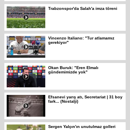
Trabzonspor'da Salah'a imza töreni
Vincenzo Italiano: "Tur atlamamız
gerekiyor"
Okan Buruk: "Eren Elmalı
gündemimizde yok"
Efsanevi yarış atı, Secretariat | 31 boy
fark... (Nostalji)
Sergen Yalçın'ın unutulmaz golleri