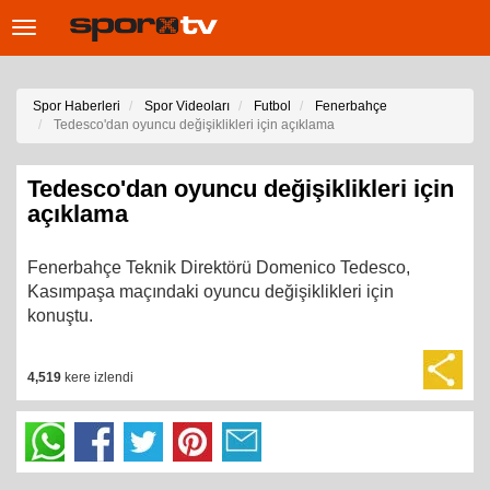
Toggle
navigation
Spor Haberleri
Spor Videoları
Futbol
Fenerbahçe
Tedesco'dan oyuncu değişiklikleri için açıklama
Tedesco'dan oyuncu değişiklikleri için
açıklama
Fenerbahçe Teknik Direktörü Domenico Tedesco,
Kasımpaşa maçındaki oyuncu değişiklikleri için
konuştu.
4,519
kere izlendi