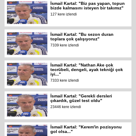
İsmail Kartal: "Biz pas yapan, topun
bizde kalmasını isteyen bir takımız"
127 kere izlendi
İsmail Kartal: "Bu sezon duran
toplara çok çalışıyoruz"
7339 kere izlendi
İsmail Kartal: "Nathan Ake çok
tecrübeli, dengeli, ayak tekniği çok
iyi..."
7333 kere izlendi
İsmail Kartal: "Gerekli dersleri
çıkardık, güzel test oldu"
23446 kere izlendi
İsmail Kartal: "Kerem'in pozisyonu
gol olsa..."