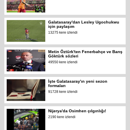
Galatasaray'dan Lesley Ugochukwu
için paylaşım
13275 kere izlendi
Metin Öztürk'ten Fenerbahçe ve Barış
Göktürk sözleri
49550 kere izlendi
İşte Galatasaray'ın yeni sezon
formaları
91728 kere izlendi
Nijerya'da Osimhen çılgınlığı!
2190 kere izlendi