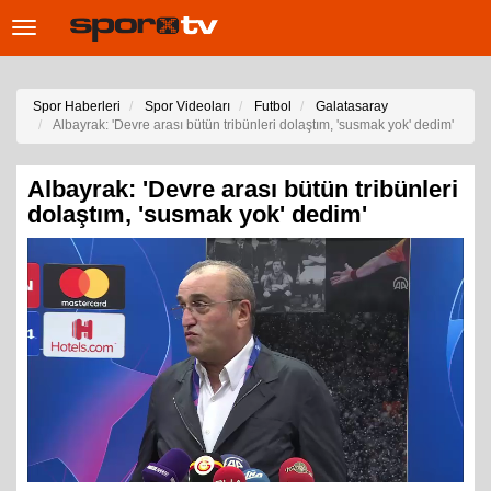
Toggle
navigation
Spor Haberleri
Spor Videoları
Futbol
Galatasaray
Albayrak: 'Devre arası bütün tribünleri dolaştım, 'susmak yok' dedim'
Albayrak: 'Devre arası bütün tribünleri
dolaştım, 'susmak yok' dedim'