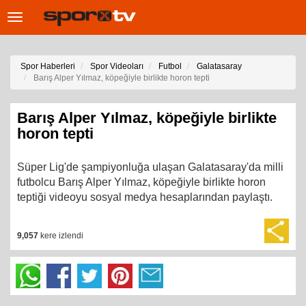
Toggle
navigation
Spor Haberleri
Spor Videoları
Futbol
Galatasaray
Barış Alper Yılmaz, köpeğiyle birlikte horon tepti
Barış Alper Yılmaz, köpeğiyle birlikte
horon tepti
Süper Lig'de şampiyonluğa ulaşan Galatasaray'da milli
futbolcu Barış Alper Yılmaz, köpeğiyle birlikte horon
teptiği videoyu sosyal medya hesaplarından paylaştı.
9,057
kere izlendi