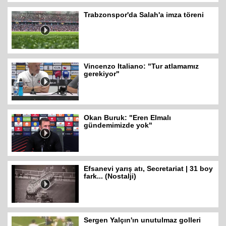
Trabzonspor'da Salah'a imza töreni
Vincenzo Italiano: "Tur atlamamız
gerekiyor"
Okan Buruk: "Eren Elmalı
gündemimizde yok"
Efsanevi yarış atı, Secretariat | 31 boy
fark... (Nostalji)
Sergen Yalçın'ın unutulmaz golleri