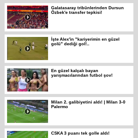
Galatasaray tribünlerinden Dursun
Özbek'e transfer tepkisi!
İşte Alex'in "kariyerimin en güzel
golü" dediği gol!..
En güzel kalçalı bayan
yarışmacılarından futbol şov!
Milan 2. galibiyetini aldı! | Milan 3-0
Palermo
CSKA 3 puanı tek golle aldı!