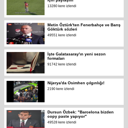
için paylaşım
13280 kere izlendi
Metin Öztürk'ten Fenerbahçe ve Barış
Göktürk sözleri
49551 kere izlendi
İşte Galatasaray'ın yeni sezon
formaları
91742 kere izlendi
Nijerya'da Osimhen çılgınlığı!
2190 kere izlendi
Dursun Özbek: "Barcelona bizden
copy paste yapıyor"
49528 kere izlendi