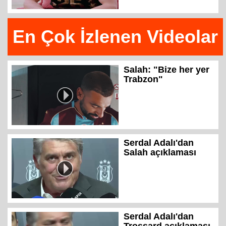
En Çok İzlenen Videolar
Salah: "Bize her yer
Trabzon"
Serdal Adalı'dan
Salah açıklaması
Serdal Adalı'dan