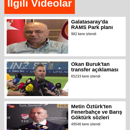
İlgili Videolar
Galatasaray'da
RAMS Park planı
982 kere izlendi
Okan Buruk'tan
transfer açıklaması
65233 kere izlendi
Metin Öztürk'ten
Fenerbahçe ve Barış
Göktürk sözleri
49546 kere izlendi