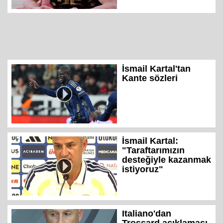
İsmail Kartal'tan
Kante sözleri
İsmail Kartal:
"Taraftarımızın
desteğiyle kazanmak
istiyoruz"
Italiano'dan