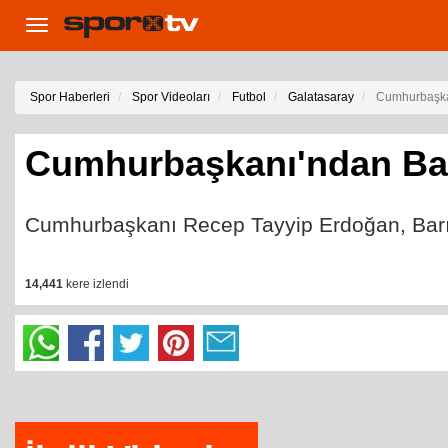
Toggle
navigation
Spor Haberleri
Spor Videoları
Futbol
Galatasaray
Cumhurbaşkan
Cumhurbaşkanı'ndan Bar
Cumhurbaşkanı Recep Tayyip Erdoğan, Barış
14,441
kere izlendi