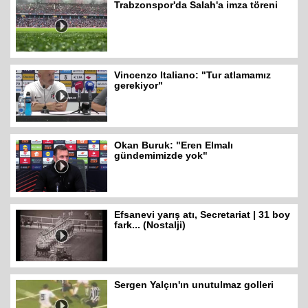
Trabzonspor'da Salah'a imza töreni
Vincenzo Italiano: "Tur atlamamız
gerekiyor"
Okan Buruk: "Eren Elmalı
gündemimizde yok"
Efsanevi yarış atı, Secretariat | 31 boy
fark... (Nostalji)
Sergen Yalçın'ın unutulmaz golleri