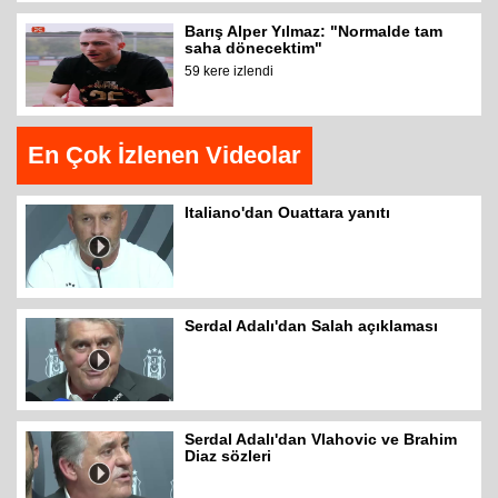
Barış Alper Yılmaz: "Normalde tam
saha dönecektim"
59 kere izlendi
En Çok İzlenen Videolar
Italiano'dan Ouattara yanıtı
Serdal Adalı'dan Salah açıklaması
Serdal Adalı'dan Vlahovic ve Brahim
Diaz sözleri