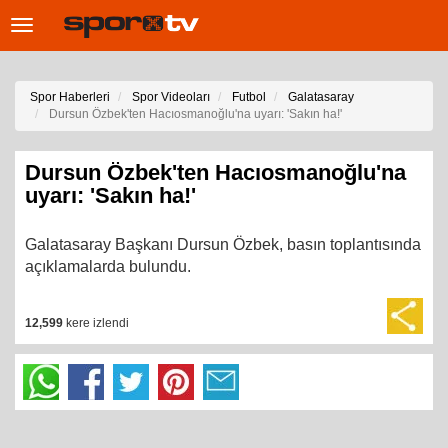
Toggle
navigation
Spor Haberleri
Spor Videoları
Futbol
Galatasaray
Dursun Özbek'ten Hacıosmanoğlu'na uyarı: 'Sakın ha!'
Dursun Özbek'ten Hacıosmanoğlu'na
uyarı: 'Sakın ha!'
Galatasaray Başkanı Dursun Özbek, basın toplantısında
açıklamalarda bulundu.
12,599
kere izlendi