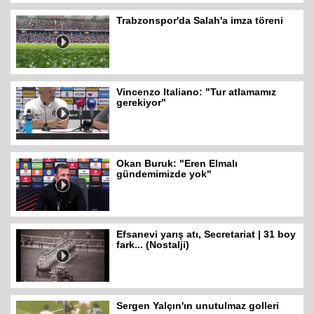
Trabzonspor'da Salah'a imza töreni
Vincenzo Italiano: "Tur atlamamız
gerekiyor"
Okan Buruk: "Eren Elmalı
gündemimizde yok"
Efsanevi yarış atı, Secretariat | 31 boy
fark... (Nostalji)
Sergen Yalçın'ın unutulmaz golleri