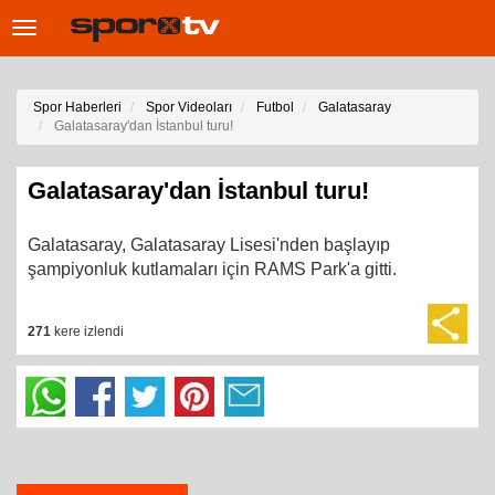
Toggle
navigation
Spor Haberleri
Spor Videoları
Futbol
Galatasaray
Galatasaray'dan İstanbul turu!
Galatasaray'dan İstanbul turu!
Galatasaray, Galatasaray Lisesi'nden başlayıp
şampiyonluk kutlamaları için RAMS Park'a gitti.
271
kere izlendi