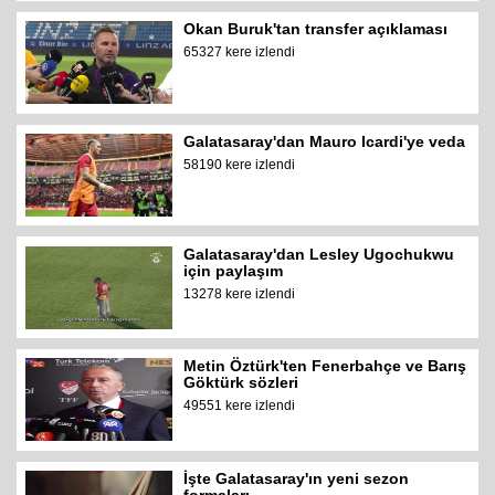
Okan Buruk'tan transfer açıklaması
65327 kere izlendi
Galatasaray'dan Mauro Icardi'ye veda
58190 kere izlendi
Galatasaray'dan Lesley Ugochukwu
için paylaşım
13278 kere izlendi
Metin Öztürk'ten Fenerbahçe ve Barış
Göktürk sözleri
49551 kere izlendi
İşte Galatasaray'ın yeni sezon