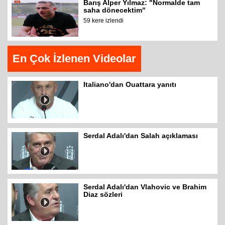
Barış Alper Yılmaz: "Normalde tam
saha dönecektim"
59 kere izlendi
En Çok İzlenen Videolar
Italiano'dan Ouattara yanıtı
Serdal Adalı'dan Salah açıklaması
Serdal Adalı'dan Vlahovic ve Brahim
Diaz sözleri