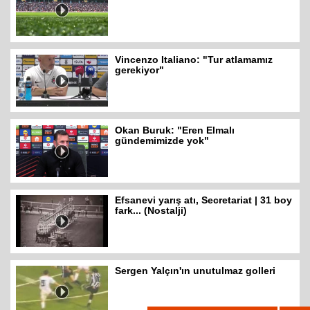
Vincenzo Italiano: "Tur atlamamız
gerekiyor"
Okan Buruk: "Eren Elmalı
gündemimizde yok"
Efsanevi yarış atı, Secretariat | 31 boy
fark... (Nostalji)
Sergen Yalçın'ın unutulmaz golleri