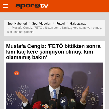
Toggle
navigation
Spor Haberleri
Spor Videoları
Futbol
Galatasaray
Mustafa Cengiz: 'FETÖ bittikten sonra kim kaç kere şampiyon olmuş,
kim olamamış bakın'
Mustafa Cengiz: 'FETÖ bittikten sonra
kim kaç kere şampiyon olmuş, kim
olamamış bakın'