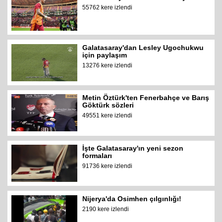
55762 kere izlendi
Galatasaray'dan Lesley Ugochukwu
için paylaşım
13276 kere izlendi
Metin Öztürk'ten Fenerbahçe ve Barış
Göktürk sözleri
49551 kere izlendi
İşte Galatasaray'ın yeni sezon
formaları
91736 kere izlendi
Nijerya'da Osimhen çılgınlığı!
2190 kere izlendi