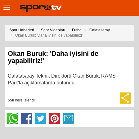
Toggle
navigation
Spor Haberleri
Spor Videoları
Futbol
Galatasaray
Okan Buruk: 'Daha iyisini de yapabiliriz!'
Okan Buruk: 'Daha iyisini de
yapabiliriz!'
Galatasaray Teknik Direktörü Okan Buruk, RAMS
Park'ta açıklamalarda bulundu.
558
kere izlendi