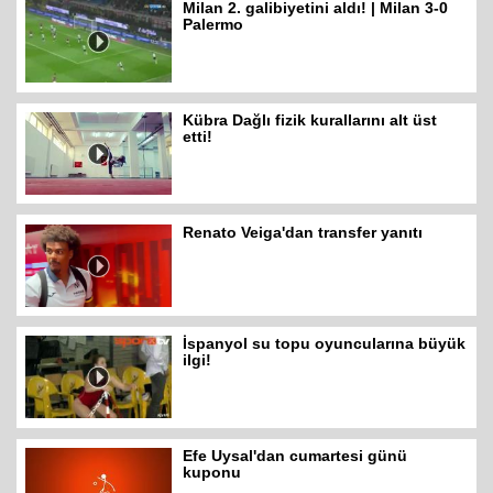
Milan 2. galibiyetini aldı! | Milan 3-0
Palermo
Kübra Dağlı fizik kurallarını alt üst
etti!
Renato Veiga'dan transfer yanıtı
İspanyol su topu oyuncularına büyük
ilgi!
Efe Uysal'dan cumartesi günü
kuponu