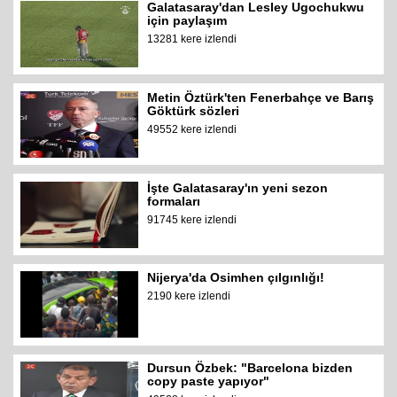
Galatasaray'dan Lesley Ugochukwu
için paylaşım
13281 kere izlendi
Metin Öztürk'ten Fenerbahçe ve Barış
Göktürk sözleri
49552 kere izlendi
İşte Galatasaray'ın yeni sezon
formaları
91745 kere izlendi
Nijerya'da Osimhen çılgınlığı!
2190 kere izlendi
Dursun Özbek: "Barcelona bizden
copy paste yapıyor"