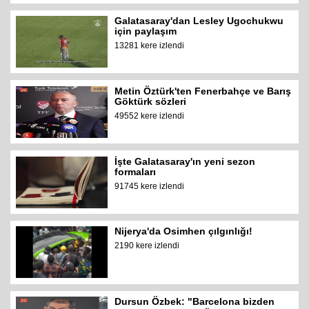
Galatasaray'dan Lesley Ugochukwu
için paylaşım
13281 kere izlendi
Metin Öztürk'ten Fenerbahçe ve Barış
Göktürk sözleri
49552 kere izlendi
İşte Galatasaray'ın yeni sezon
formaları
91745 kere izlendi
Nijerya'da Osimhen çılgınlığı!
2190 kere izlendi
Dursun Özbek: "Barcelona bizden