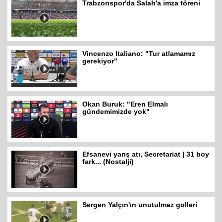
Trabzonspor'da Salah'a imza töreni
Vincenzo Italiano: "Tur atlamamız
gerekiyor"
Okan Buruk: "Eren Elmalı
gündemimizde yok"
Efsanevi yarış atı, Secretariat | 31 boy
fark... (Nostalji)
Sergen Yalçın'ın unutulmaz golleri