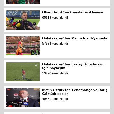
Okan Buruk'tan transfer açıklaması
65318 kere izlendi
Galatasaray'dan Mauro Icardi'ye veda
57384 kere izlendi
Galatasaray'dan Lesley Ugochukwu
için paylaşım
13276 kere izlendi
Metin Öztürk'ten Fenerbahçe ve Barış
Göktürk sözleri
49551 kere izlendi