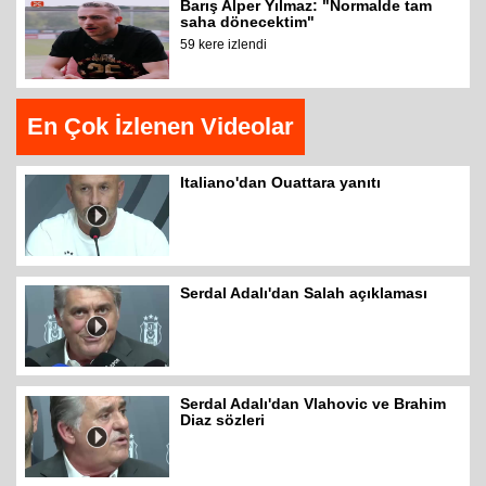
Barış Alper Yılmaz: "Normalde tam
saha dönecektim"
59 kere izlendi
En Çok İzlenen Videolar
Italiano'dan Ouattara yanıtı
Serdal Adalı'dan Salah açıklaması
Serdal Adalı'dan Vlahovic ve Brahim
Diaz sözleri