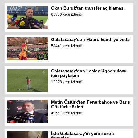
Okan Buruk'tan transfer açıklaması
65330 kere izlendi
Galatasaray'dan Mauro Icardi'ye veda
58441 kere izlendi
Galatasaray'dan Lesley Ugochukwu
için paylaşım
13278 kere izlendi
Metin Öztürk'ten Fenerbahçe ve Barış
Göktürk sözleri
49551 kere izlendi
İşte Galatasaray'ın yeni sezon