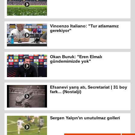
Vincenzo Italiano: "Tur atlamamız
gerekiyor"
Okan Buruk: "Eren Elmalı
gündemimizde yok"
Efsanevi yarış atı, Secretariat | 31 boy
fark... (Nostalji)
Sergen Yalçın'ın unutulmaz golleri