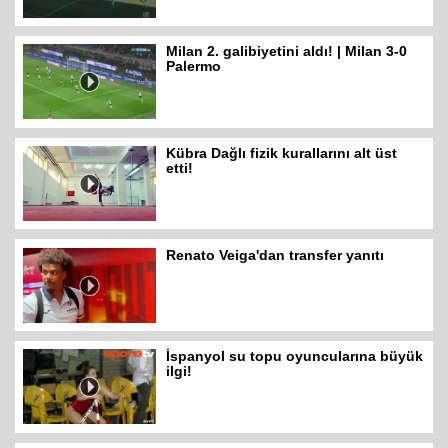
Milan 2. galibiyetini aldı! | Milan 3-0
Palermo
Kübra Dağlı fizik kurallarını alt üst
etti!
Renato Veiga'dan transfer yanıtı
İspanyol su topu oyuncularına büyük
ilgi!