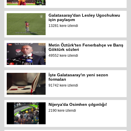
Galatasaray'dan Lesley Ugochukwu
için paylaşım
13281 kere izlendi
Metin Öztürk'ten Fenerbahçe ve Barış
Göktürk sözleri
49552 kere izlendi
İşte Galatasaray'ın yeni sezon
formaları
91742 kere izlendi
Nijerya'da Osimhen çılgınlığı!
2190 kere izlendi