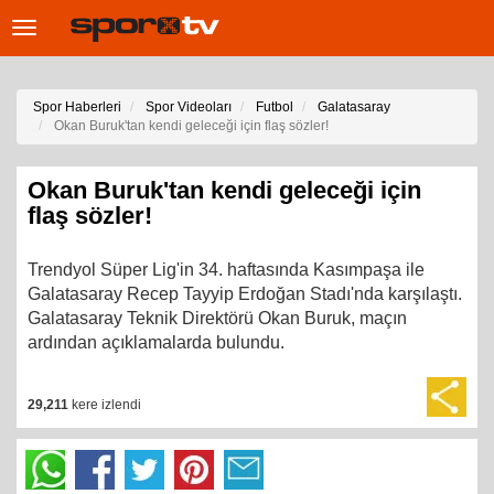
Toggle
navigation
Spor Haberleri
Spor Videoları
Futbol
Galatasaray
Okan Buruk'tan kendi geleceği için flaş sözler!
Okan Buruk'tan kendi geleceği için
flaş sözler!
Trendyol Süper Lig'in 34. haftasında Kasımpaşa ile
Galatasaray Recep Tayyip Erdoğan Stadı'nda karşılaştı.
Galatasaray Teknik Direktörü Okan Buruk, maçın
ardından açıklamalarda bulundu.
29,211
kere izlendi