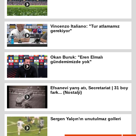
Vincenzo Italiano: "Tur atlamamız
gerekiyor"
Okan Buruk: "Eren Elmalı
gündemimizde yok"
Efsanevi yarış atı, Secretariat | 31 boy
fark... (Nostalji)
Sergen Yalçın'ın unutulmaz golleri