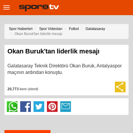
Toggle
navigation
Spor Haberleri
Spor Videoları
Futbol
Galatasaray
Okan Buruk'tan liderlik mesajı
Okan Buruk'tan liderlik mesajı
Galatasaray Teknik Direktörü Okan Buruk, Antalyaspor
maçının ardından konuştu.
20,773
kere izlendi