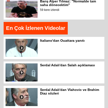
Barış Alper Yılmaz: "Normalde tam
saha dönecektim"
59 kere izlendi
En Çok İzlenen Videolar
Italiano'dan Ouattara yanıtı
Serdal Adalı'dan Salah açıklaması
Serdal Adalı'dan Vlahovic ve Brahim
Diaz sözleri