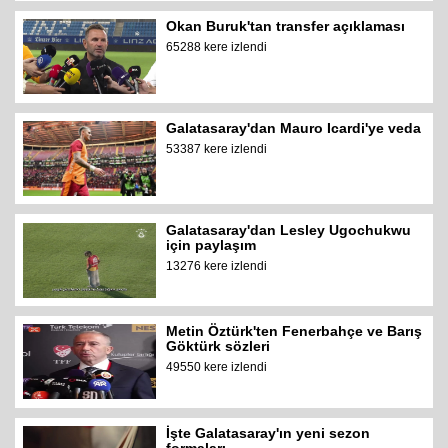
Okan Buruk'tan transfer açıklaması
65288 kere izlendi
Galatasaray'dan Mauro Icardi'ye veda
53387 kere izlendi
Galatasaray'dan Lesley Ugochukwu
için paylaşım
13276 kere izlendi
Metin Öztürk'ten Fenerbahçe ve Barış
Göktürk sözleri
49550 kere izlendi
İşte Galatasaray'ın yeni sezon