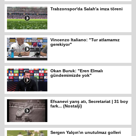
Trabzonspor'da Salah'a imza töreni
Vincenzo Italiano: "Tur atlamamız
gerekiyor"
Okan Buruk: "Eren Elmalı
gündemimizde yok"
Efsanevi yarış atı, Secretariat | 31 boy
fark... (Nostalji)
Sergen Yalçın'ın unutulmaz golleri