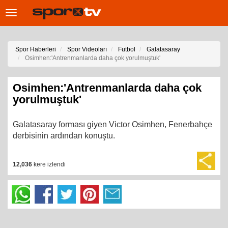
Toggle
navigation
Spor Haberleri
Spor Videoları
Futbol
Galatasaray
Osimhen:'Antrenmanlarda daha çok yorulmuştuk'
Osimhen:'Antrenmanlarda daha çok
yorulmuştuk'
Galatasaray forması giyen Victor Osimhen, Fenerbahçe
derbisinin ardından konuştu.
12,036
kere izlendi