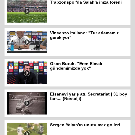
Trabzonspor'da Salah'a imza töreni
Vincenzo Italiano: "Tur atlamamız
gerekiyor"
Okan Buruk: "Eren Elmalı
gündemimizde yok"
Efsanevi yarış atı, Secretariat | 31 boy
fark... (Nostalji)
Sergen Yalçın'ın unutulmaz golleri