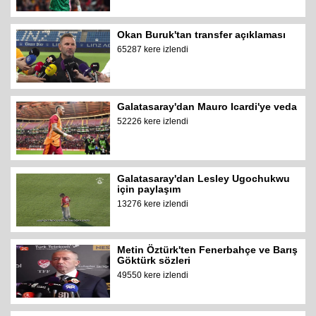
Okan Buruk'tan transfer açıklaması
65287 kere izlendi
Galatasaray'dan Mauro Icardi'ye veda
52226 kere izlendi
Galatasaray'dan Lesley Ugochukwu
için paylaşım
13276 kere izlendi
Metin Öztürk'ten Fenerbahçe ve Barış
Göktürk sözleri
49550 kere izlendi