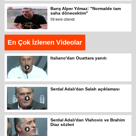
Barış Alper Yılmaz: "Normalde tam
saha dönecektim"
59 kere izlendi
En Çok İzlenen Videolar
Italiano'dan Ouattara yanıtı
Serdal Adalı'dan Salah açıklaması
Serdal Adalı'dan Vlahovic ve Brahim
Diaz sözleri