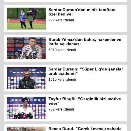
Serdar Dursun'dan minik taraftara
özel hediye!
299 kere izlendi
Burak Yılmaz'dan bahis, hakemler ve
istifa açıklaması
6910 kere izlendi
Serdar Dursun: "Süper Lig'de şanslar
artık eşitlendi"
1615 kere izlendi
Tayfur Bingöl: "Gerginlik bizi motive
eder"
762 kere izlendi
Recep Durul: "Gerekli mesajı sahada