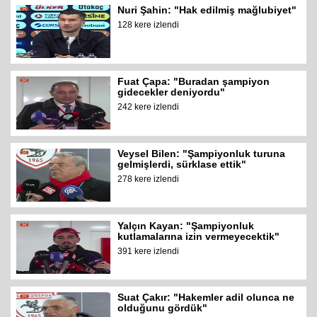
Nuri Şahin: "Hak edilmiş mağlubiyet"
128 kere izlendi
Fuat Çapa: "Buradan şampiyon
gidecekler deniyordu"
242 kere izlendi
Veysel Bilen: "Şampiyonluk turuna
gelmişlerdi, sürklase ettik"
278 kere izlendi
Yalçın Kayan: "Şampiyonluk
kutlamalarına izin vermeyecektik"
391 kere izlendi
Suat Çakır: "Hakemler adil olunca ne
olduğunu gördük"