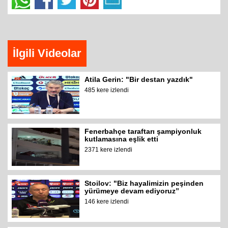
İlgili Videolar
Atila Gerin: "Bir destan yazdık"
485 kere izlendi
Fenerbahçe taraftarı şampiyonluk
kutlamasına eşlik etti
2371 kere izlendi
Stoilov: "Biz hayalimizin peşinden
yürümeye devam ediyoruz”
146 kere izlendi