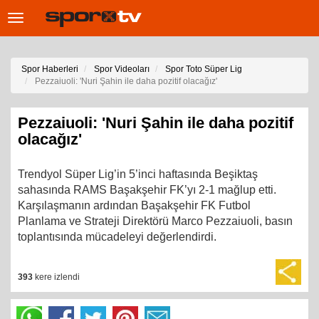
Toggle
navigation
Spor Haberleri
Spor Videoları
Spor Toto Süper Lig
Pezzaiuoli: 'Nuri Şahin ile daha pozitif olacağız'
Pezzaiuoli: 'Nuri Şahin ile daha pozitif
olacağız'
Trendyol Süper Lig’in 5’inci haftasında Beşiktaş
sahasında RAMS Başakşehir FK’yı 2-1 mağlup etti.
Karşılaşmanın ardından Başakşehir FK Futbol
Planlama ve Strateji Direktörü Marco Pezzaiuoli, basın
toplantısında mücadeleyi değerlendirdi.
393
kere izlendi