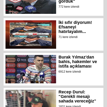
gördük"
772 kere izlendi
İki sıfır diyorum!
Efsaneyi
hatırlayalım...
71 kere izlendi
Burak Yılmaz'dan
bahis, hakemler ve
istifa açıklaması
6912 kere izlendi
Recep Durul:
"Gerekli mesajı
sahada vereceğiz"
1831 kere izlendi