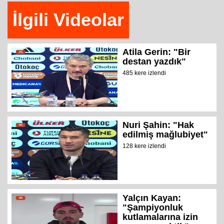
İlgili Videolar
Atila Gerin: "Bir
destan yazdık"
485 kere izlendi
Nuri Şahin: "Hak
edilmiş mağlubiyet"
128 kere izlendi
Yalçın Kayan:
"Şampiyonluk
kutlamalarına izin