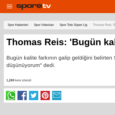
Toggle
navigation
Spor Haberleri
Spor Videoları
Spor Toto Süper Lig
Thomas Reis: 'B
Thomas Reis: 'Bugün kali
Bugün kalite farkının galip geldiğini belirte
düşünüyorum" dedi.
1,269
kere izlendi