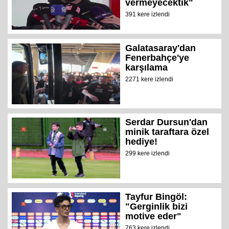
vermeyecektik"
391 kere izlendi
Galatasaray'dan
Fenerbahçe'ye
karşılama
2271 kere izlendi
Serdar Dursun'dan
minik taraftara özel
hediye!
299 kere izlendi
Tayfur Bingöl:
"Gerginlik bizi
motive eder"
763 kere izlendi