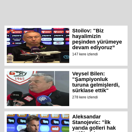
Stoilov: "Biz
hayalimizin
peşinden yürümeye
devam ediyoruz”
147 kere izlendi
Veysel Bilen:
"Şampiyonluk
turuna gelmişlerdi,
sürklase ettik"
278 kere izlendi
Aleksandar
Stanojevic: "İlk
yarıda golleri hak