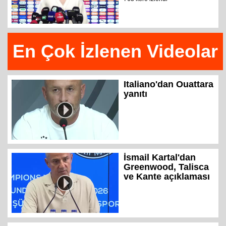
En Çok İzlenen Videolar
Italiano'dan Ouattara
yanıtı
İsmail Kartal'dan
Greenwood, Talisca
ve Kante açıklaması