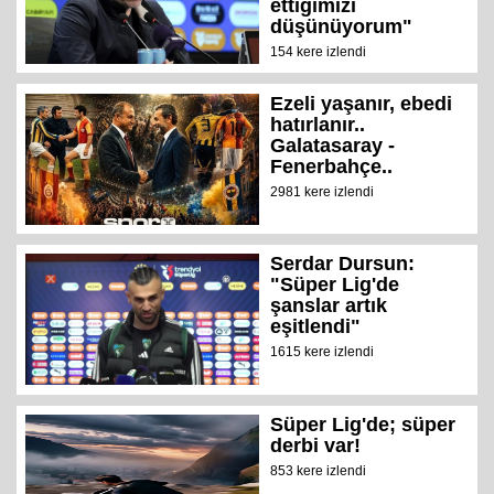
ettiğimizi
düşünüyorum"
154 kere izlendi
Ezeli yaşanır, ebedi
hatırlanır..
Galatasaray -
Fenerbahçe..
2981 kere izlendi
Serdar Dursun:
"Süper Lig'de
şanslar artık
eşitlendi"
1615 kere izlendi
Süper Lig'de; süper
derbi var!
853 kere izlendi