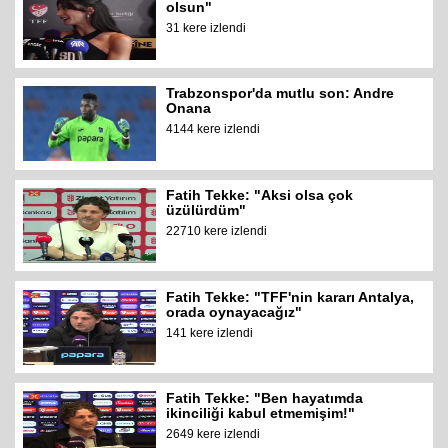
olsun"
31 kere izlendi
Trabzonspor'da mutlu son: Andre
Onana
4144 kere izlendi
Fatih Tekke: "Aksi olsa çok
üzülürdüm"
22710 kere izlendi
Fatih Tekke: "TFF'nin kararı Antalya,
orada oynayacağız"
141 kere izlendi
Fatih Tekke: "Ben hayatımda
ikinciliği kabul etmemişim!"
2649 kere izlendi