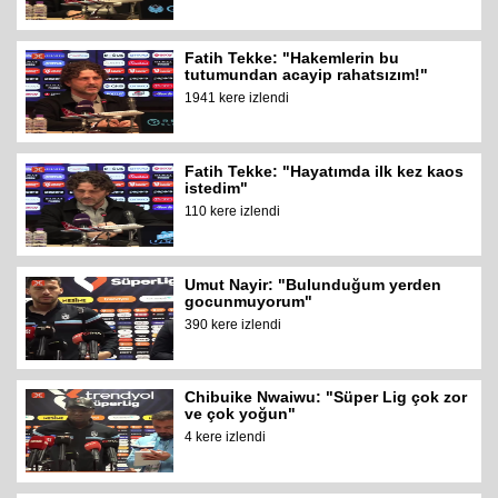
Fatih Tekke: "Hakemlerin bu
tutumundan acayip rahatsızım!"
1941 kere izlendi
Fatih Tekke: "Hayatımda ilk kez kaos
istedim"
110 kere izlendi
Umut Nayir: "Bulunduğum yerden
gocunmuyorum"
390 kere izlendi
Chibuike Nwaiwu: "Süper Lig çok zor
ve çok yoğun"
4 kere izlendi