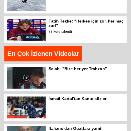
Fatih Tekke: "Herkes için zor, her maç
zor!"
73 kere izlendi
En Çok İzlenen Videolar
Salah: "Bize her yer Trabzon"
İsmail Kartal'tan Kante sözleri
Italiano'dan Ouattara yanıtı