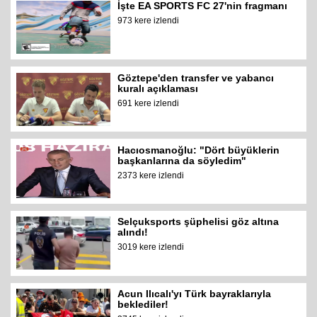
İşte EA SPORTS FC 27'nin fragmanı
973 kere izlendi
Göztepe'den transfer ve yabancı
kuralı açıklaması
691 kere izlendi
Hacıosmanoğlu: "Dört büyüklerin
başkanlarına da söyledim"
2373 kere izlendi
Selçuksports şüphelisi göz altına
alındı!
3019 kere izlendi
Acun Ilıcalı'yı Türk bayraklarıyla
beklediler!