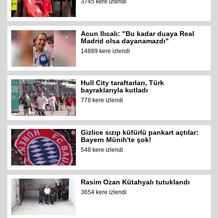
3745 kere izlendi
Acun Ilıcalı: "Bu kadar duaya Real
Madrid olsa dayanamazdı"
14889 kere izlendi
Hull City taraftarları, Türk
bayraklarıyla kutladı
778 kere izlendi
Gizlice sızıp küfürlü pankart açtılar:
Bayern Münih'te şok!
548 kere izlendi
Rasim Ozan Kütahyalı tutuklandı
3654 kere izlendi