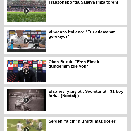
Trabzonspor'da Salah'a imza töreni
Vincenzo Italiano: "Tur atlamamız
gerekiyor"
Okan Buruk: "Eren Elmalı
gündemimizde yok"
Efsanevi yarış atı, Secretariat | 31 boy
fark... (Nostalji)
Sergen Yalçın'ın unutulmaz golleri