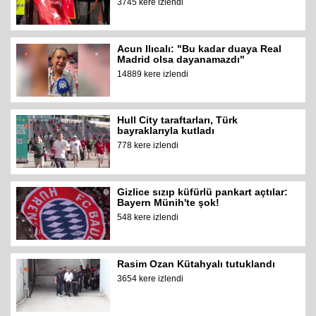
3745 kere izlendi
Acun Ilıcalı: "Bu kadar duaya Real
Madrid olsa dayanamazdı"
14889 kere izlendi
Hull City taraftarları, Türk
bayraklarıyla kutladı
778 kere izlendi
Gizlice sızıp küfürlü pankart açtılar:
Bayern Münih'te şok!
548 kere izlendi
Rasim Ozan Kütahyalı tutuklandı
3654 kere izlendi