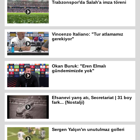
Trabzonspor'da Salah'a imza töreni
Vincenzo Italiano: "Tur atlamamız
gerekiyor"
Okan Buruk: "Eren Elmalı
gündemimizde yok"
Efsanevi yarış atı, Secretariat | 31 boy
fark... (Nostalji)
Sergen Yalçın'ın unutulmaz golleri