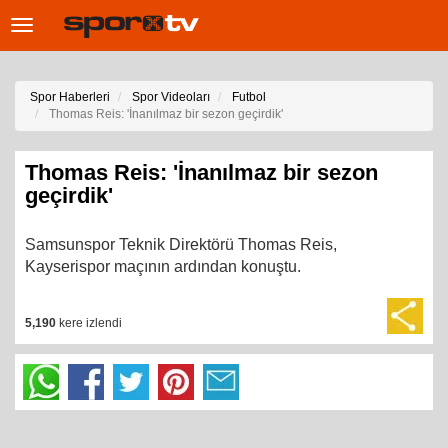
Toggle
navigation
Spor Haberleri
Spor Videoları
Futbol
Thomas Reis: 'İnanılmaz bir sezon geçirdik'
Thomas Reis: 'İnanılmaz bir sezon
geçirdik'
Samsunspor Teknik Direktörü Thomas Reis,
Kayserispor maçının ardından konuştu.
5,190
kere izlendi