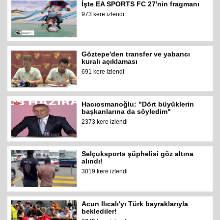
İşte EA SPORTS FC 27'nin fragmanı
973 kere izlendi
Göztepe'den transfer ve yabancı
kuralı açıklaması
691 kere izlendi
Hacıosmanoğlu: "Dört büyüklerin
başkanlarına da söyledim"
2373 kere izlendi
Selçuksports şüphelisi göz altına
alındı!
3019 kere izlendi
Acun Ilıcalı'yı Türk bayraklarıyla
beklediler!