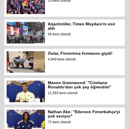
25 kere izlendi
Arjantinliler, Times Meydanı'nı esir
aldı
58 kere izlendi
Oulai, Fiorentina formasını giydi!
4,949 kere izlendi
Mason Greenwood: "Cristiano
Ronaldo'dan çok şey öğrendim"
11,593 kere izlendi
Nathan Ake: "Ederson Fenerbahçe'yi
çok seviyor"
72 kere izlendi