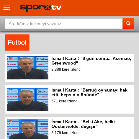
Toggle
navigation
Futbol
İsmail Kartal: "8 gün sonra... Asensio,
Greenwood"
2,388 kere izlendi
İsmail Kartal: "Bartuğ oynamayı hak
etti, hepsinin önünde"
571 kere izlendi
İsmail Kartal: "Belki Ake, belki
Oosterwolde, değişir"
3,179 kere izlendi