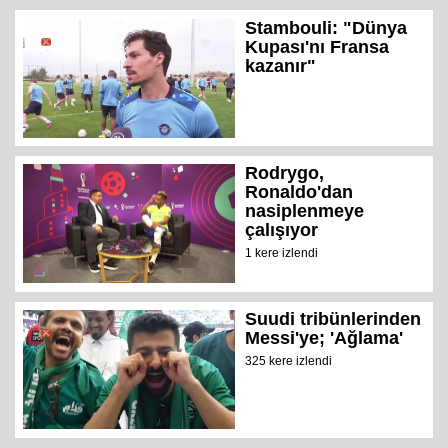
Stambouli: "Dünya
Kupası'nı Fransa
kazanır"
Rodrygo,
Ronaldo'dan
nasiplenmeye
çalışıyor
1 kere izlendi
Suudi tribünlerinden
Messi'ye; 'Ağlama'
325 kere izlendi