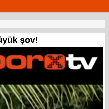
büyük şov!