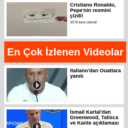
Cristiano Ronaldo,
Pepe'nin resmini
çizdi!
3576 kere izlendi
En Çok İzlenen Videolar
Italiano'dan Ouattara
yanıtı
İsmail Kartal'dan
Greenwood, Talisca
ve Kante açıklaması