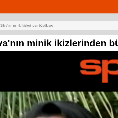
Silva'nın minik ikizlerinden büyük şov!
va'nın minik ikizlerinden 