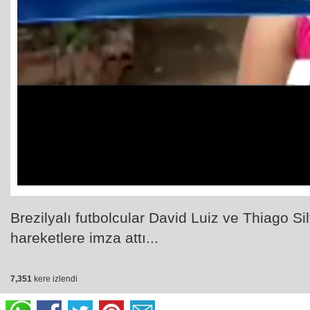
Brezilyalı futbolcular David Luiz ve Thiago Sil
hareketlere imza attı...
7,351
kere izlendi