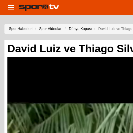
Toggle
navigation
Spor Haberleri
Spor Videoları
Dünya Kupası
David Luiz ve Thiago 
David Luiz ve Thiago Sil