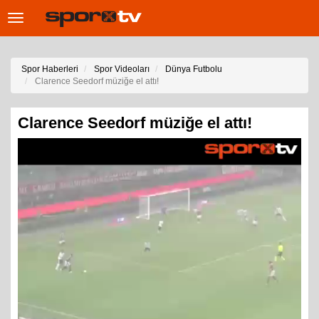
Toggle
navigation
Spor Haberleri
Spor Videoları
Dünya Futbolu
Clarence Seedorf müziğe el attı!
Clarence Seedorf müziğe el attı!