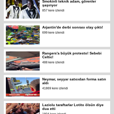
Smokinli teknik adam, görenler
şaşırıyor
857 kere izlendi
Arjantin'de derbi sonrası olay çıktı!
699 kere izlendi
Rangers'a büyük protesto! Sebebi
Celtic!
488 kere izlendi
Neymar, seyyar satıcıdan forma satın
aldı
41869 kere izlendi
Laziolu taraftarlar Lotito ölsün diye
dua etti