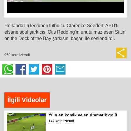
Hollanda'lılı tecrübeli futbolcu Clarence Seedorf, ABD'li
efsane soul şarkıcısı Otis Redding'in unutulmaz eseri Sittin'
on the Dock of the Bay şarkısını başarı ile seslendirdi.
950
kere izlendi
İlgili Videolar
Yılın en komik ve en dramatik golü
147 kere izlendi