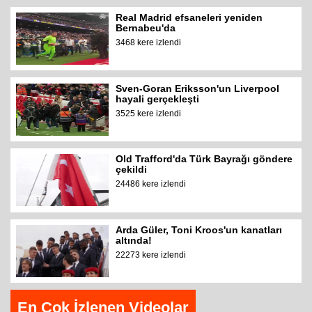
Real Madrid efsaneleri yeniden
Bernabeu'da
3468 kere izlendi
Sven-Goran Eriksson'un Liverpool
hayali gerçekleşti
3525 kere izlendi
Old Trafford'da Türk Bayrağı göndere
çekildi
24486 kere izlendi
Arda Güler, Toni Kroos'un kanatları
altında!
22273 kere izlendi
En Çok İzlenen Videolar