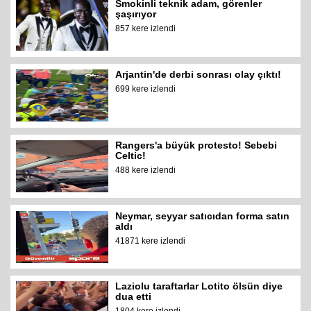
Smokinli teknik adam, görenler
şaşırıyor
857 kere izlendi
Arjantin'de derbi sonrası olay çıktı!
699 kere izlendi
Rangers'a büyük protesto! Sebebi
Celtic!
488 kere izlendi
Neymar, seyyar satıcıdan forma satın
aldı
41871 kere izlendi
Laziolu taraftarlar Lotito ölsün diye
dua etti