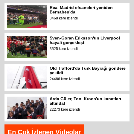
Real Madrid efsaneleri yeniden
Bernabeu'da
3468 kere izlendi
Sven-Goran Eriksson'un Liverpool
hayali gerçekleşti
3525 kere izlendi
Old Trafford'da Türk Bayrağı göndere
çekildi
24486 kere izlendi
Arda Güler, Toni Kroos'un kanatları
altında!
22273 kere izlendi
En Çok İzlenen Videolar